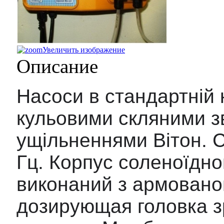
Увеличить изображение
Описание
Насоси в стандартній к
кульовими скляними з
ущільненнями Вітон. С
Гц. Корпус соленоїдно
виконаний з армованог
дозирующая головка зр