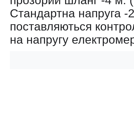
прозорий шланг -4 м. (P
Стандартна напруга -2
поставляються контрол
на напругу електромер