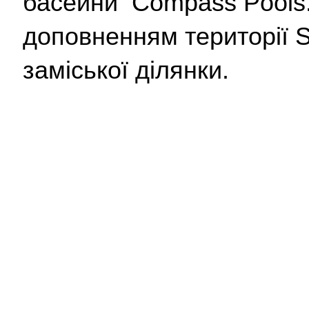
басейни  Compass Pools.
доповненням території S
заміської ділянки. 